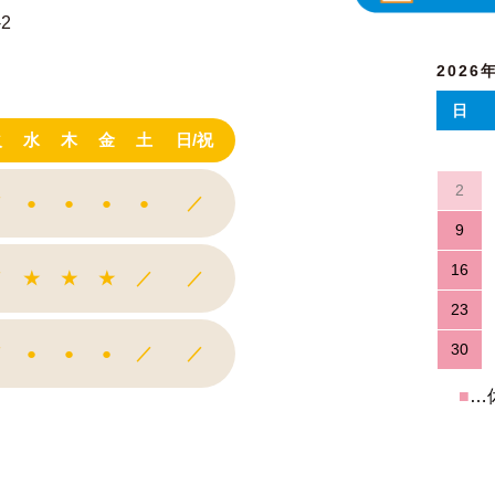
2
2026
日
火
水
木
金
土
日/祝
2
／
●
●
●
●
／
9
16
／
★
★
★
／
／
23
30
／
●
●
●
／
／
■
…