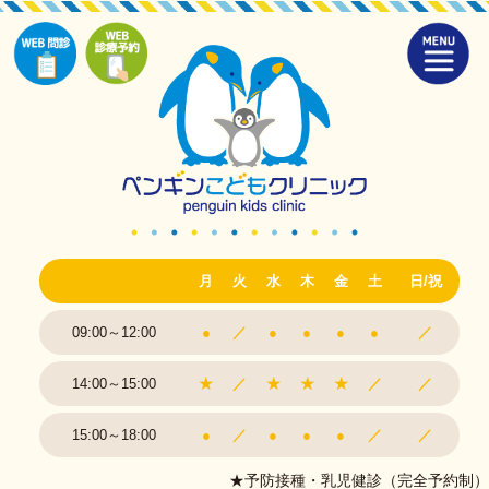
月
火
水
木
金
土
日/祝
09:00～12:00
●
／
●
●
●
●
／
14:00～15:00
★
／
★
★
★
／
／
15:00～18:00
●
／
●
●
●
／
／
★予防接種・乳児健診（完全予約制）