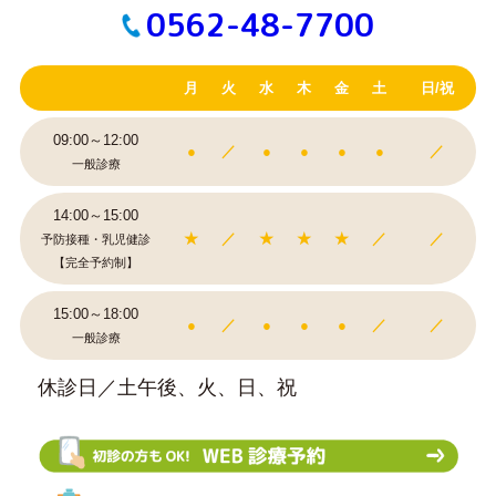
0562-48-7700
月
火
水
木
金
土
日/祝
09:00～12:00
●
／
●
●
●
●
／
一般診療
14:00～15:00
★
／
★
★
★
／
／
予防接種・乳児健診
【完全予約制】
15:00～18:00
●
／
●
●
●
／
／
一般診療
休診日／土午後、火、日、祝