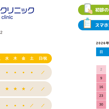
2
2026
日
火
水
木
金
土
日/祝
2
／
●
●
●
●
／
9
16
／
★
★
★
／
／
23
30
／
●
●
●
／
／