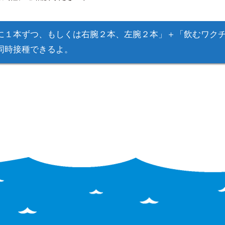
に１本ずつ、もしくは右腕２本、左腕２本」＋「飲むワク
同時接種できるよ。