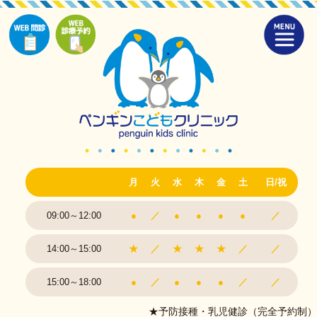
月
火
水
木
金
土
日/祝
09:00～12:00
●
／
●
●
●
●
／
14:00～15:00
★
／
★
★
★
／
／
15:00～18:00
●
／
●
●
●
／
／
★予防接種・乳児健診（完全予約制）