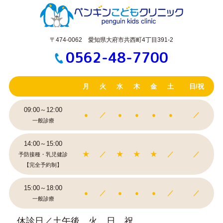
〒474-0062 愛知県大府市共西町4丁目391-2
0562-48-7700
月
火
水
木
金
土
日/祝
09:00～12:00
●
／
●
●
●
●
／
一般診療
14:00～15:00
★
／
★
★
★
／
／
予防接種・乳児健診
【完全予約制】
15:00～18:00
●
／
●
●
●
／
／
一般診療
休診日／土午後、火、日、祝